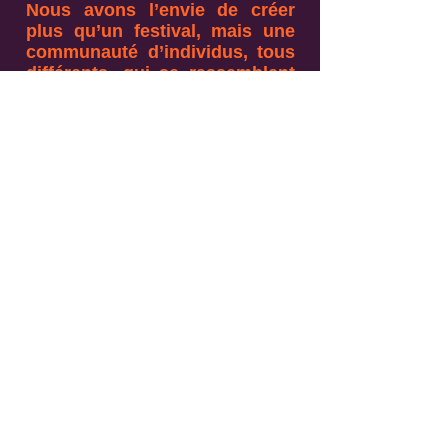
Nous avons l’envie de créer
plus qu’un festival, mais une
communauté d’individus, tous
différents, qui se rassemblent
par des valeurs communes :
dialogue, paix et diversité.
Devenir membre c’est :
Soutenir un festival indépendant
Faire vivre une scène artistique
engagée et inclusive
Participer à une aventure
collective portée par le partage
Vous bénéficierez :
Des réductions sur nos
événements
Des annonces et contenus en
exclusivité : billetterie anticipée,
infos en avant-première...
Des surprises réservées à la