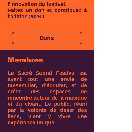
l'innovation du festival.
Faites un don et contribuez à
l'édition 2026 !
Dons
Membres
Le Sacré Sound Festival est
avant tout une envie de
rassembler, d’écouter, et de
créer des espaces de
rencontre autour de la musique
et du vivant. Le public, réuni
par la volonté de tisser des
liens, vient y vivre une
expérience unique.