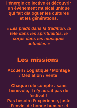
l’énergie collective et découvrir
un évènement musical unique
qui fait dialoguer les cultures
et les générations.
« Les pieds dans la tradition, la
tête dans les spiritualités, le
corps dans les musiques
actuelles »
Les missions
Accueil / Logistique /
Montage
/
Médiation /
Vente
Chaque rôle compte : sans
bénévole, il n’y aurait pas de
festival !
Pas besoin d’expérience, juste
d’envie, de bonne humeur et