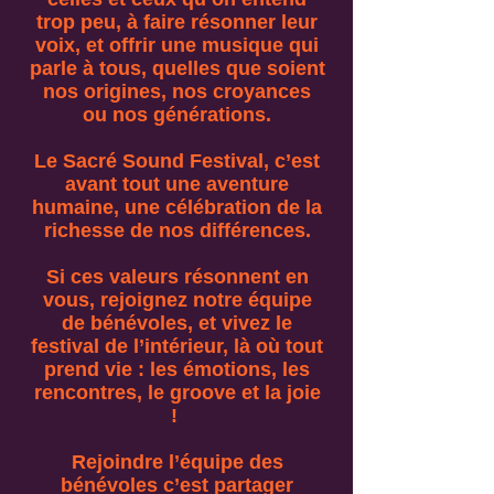
trop peu, à faire résonner leur
voix, et offrir une musique qui
parle à tous, quelles que soient
nos origines, nos croyances
ou nos générations.
Le Sacré Sound Festival, c’est
avant tout une aventure
humaine, une célébration de la
richesse de nos différences.
Si ces valeurs résonnent en
vous, rejoignez notre équipe
de bénévoles, et vivez le
festival de l’intérieur, là où tout
prend vie : les émotions, les
rencontres, le groove et la joie
!
Rejoindre l’équipe des
bénévoles c’est partager