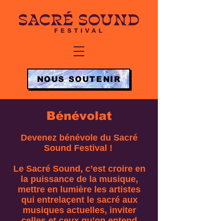
NOUS SOUTENIR
Bénévolat
Devenez bénévole du Sacré
Sound Festival !
Le Sacré Sound, c’est croire en
la puissance de la musique,
mettre en lumière les artistes
qui entrelaçent le sacré aux
musiques actuelles, inviter
celles et ceux qu’on entend