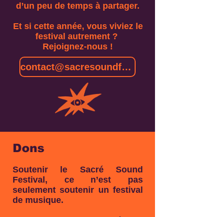
d’un peu de temps à partager.
Et si cette année, vous viviez le
festival autrement ?
Rejoignez-nous !
contact@sacresoundfestival.com
Dons
Soutenir le Sacré Sound
Festival, ce n’est pas
seulement soutenir un festival
de musique.